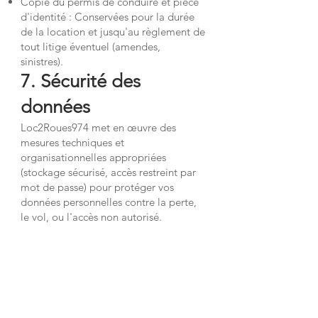
Copie du permis de conduire et pièce
d'identité : Conservées pour la durée
de la location et jusqu'au règlement de
tout litige éventuel (amendes,
sinistres).
7. Sécurité des
données
Loc2Roues974 met en œuvre des
mesures techniques et
organisationnelles appropriées
(stockage sécurisé, accès restreint par
mot de passe) pour protéger vos
données personnelles contre la perte,
le vol, ou l'accès non autorisé.
8. Vos droits
Conformément à la réglementation
(RGPD), vous disposez des droits
suivants sur vos données :
Droit d'accès : Connaître les données
que nous possédons sur vous.