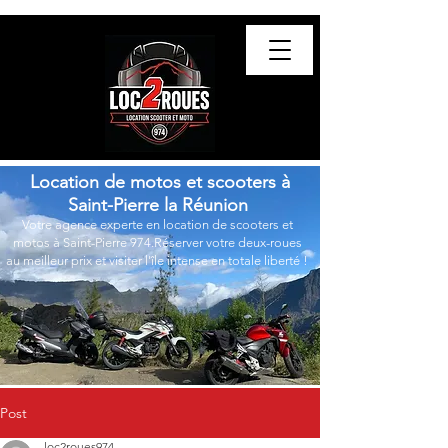
Location de motos et scooters à
Saint-Pierre la Réunion
Votre agence experte en location de scooters et
motos à Saint-Pierre 974.Réserver votre deux-roues
au meilleur prix et visiter l'île intense en totale liberté !
Post
loc2roues974